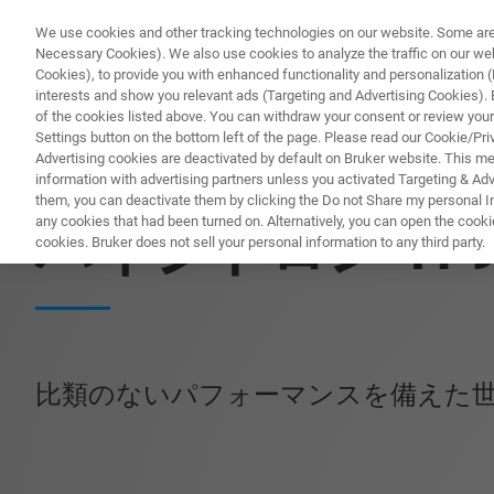
We use cookies and other tracking technologies on our website. Some are e
Necessary Cookies). We also use cookies to analyze the traffic on our w
Cookies), to provide you with enhanced functionality and personalization (F
interests and show you relevant ads (Targeting and Advertising Cookies). By
of the cookies listed above. You can withdraw your consent or review your
Settings button on the bottom left of the page. Please read our Cookie/Pri
Advertising cookies are deactivated by default on Bruker website. This m
information with advertising partners unless you activated Targeting & Adve
高性能ナノ力学特性評価装置
them, you can deactivate them by clicking the Do not Share my personal Inf
any cookies that had been turned on. Alternatively, you can open the cooki
ハイジトロン TI
cookies. Bruker does not sell your personal information to any third party.
比類のないパフォーマンスを備えた