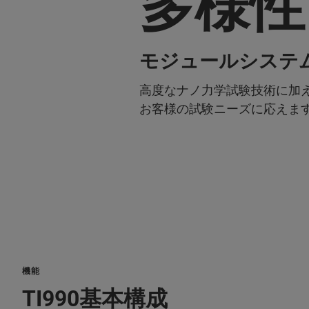
多様性
モジュールシステ
高度なナノ力学試験技術に加
お客様の試験ニーズに応えま
機能
TI990基本構成