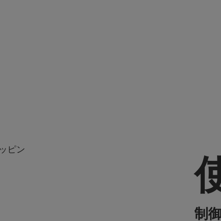
速マッピン
制