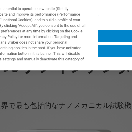
ssential to operate our website (Strictly
ebsite and improve its performance (Performance
unctional Cookies), and to build a profile of your
製品とソリューション
アプリケーション
サービス
 clicking "Accept All", you consent to the use of all
 preferences at any time by clicking on the Cookie
vacy Policy for more information. Targeting and
eans Bruker does not share your personal
rtising cookies in the past. If you have activated
ormation button in this banner. This will disable
e settings and manually deactivate this category of
 990 ナノインデン
世界で最も包括的なナノメカニカル試験機