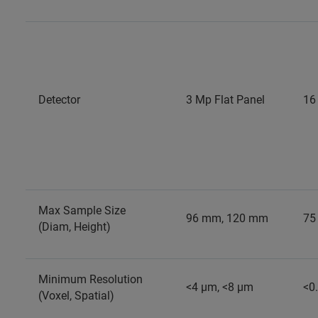
Detector
3 Mp Flat Panel
16
Max Sample Size
96 mm, 120 mm
75
(Diam, Height)
Minimum Resolution
<4 µm, <8 µm
<0
(Voxel, Spatial)