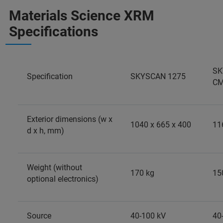
Materials Science XRM
Specifications
SK
Specification
SKYSCAN 1275
C
Exterior dimensions (w x
1040 x 665 x 400
11
d x h, mm)
Weight (without
170 kg
15
optional electronics)
Source
40-100 kV
40