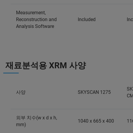
Measurement,
Reconstruction and
Included
In
Analysis Software
재료분석용 XRM 사양
SK
사양
SKYSCAN 1275
C
외부 치수(w x d x h,
1040 x 665 x 400
11
mm)