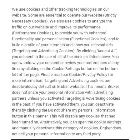
We use cookies and other tracking technologies on our
website. Some are essential to operate our website (Strictly
Necessary Cookies). We also use cookies to analyze the
traffic on our website and improve its performance
XRM
(Performance Cookies), to provide you with enhanced
재료 과학을 위한 3D XRM
functionality and personalization (Functional Cookies), and to
build a profile of your interests and show you relevant ads
(Targeting and Advertising Cookies). By clicking "Accept All",
you consent to the use of all of the cookies listed above. You
Bruker의 3D X 선 현미경(XRM) 포트폴리오는
can withdraw your consent or review your preferences at any
다양한 산업 및 과학 응용 분야의 비파괴 3D 이
time by clicking on the Cookie Settings button on the bottom
left of the page. Please read our Cookie/Privacy Policy for
미징을 위한 턴키 솔루션을 제공합니다. 여기에
more information. Targeting and Advertising cookies are
는 주조, 가공 및 적층 제조의 결함 감지, 복잡한
deactivated by default on Bruker website. This means Bruker
does not share your personal information with advertising
전기 기계 어셈블리 검사, 제약 포장, 고급 의료
partners unless you activated Targeting & Advertising cookies
in the past. If you have activated them, you can deactivate
도구, 지질학적 샘플의 다공성 및 입자 크기 분
them by clicking the Do not Share my personal Information
석 및 in-situ 현미경 검사가 포함됩니다.
button in this banner. This will disable any cookies that had
been turned on. Alternatively, you can open the cookie settings
and manually deactivate this category of cookies. Bruker does
not sell your personal information to any third party.
한국지사 이메일 상담요청