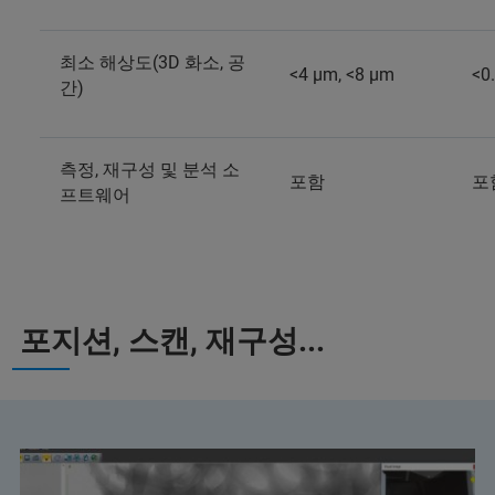
최소 해상도(3D 화소, 공
<4 μm, <8 μm
<0
간)
측정, 재구성 및 분석 소
포함
포
프트웨어
포지션, 스캔, 재구성...