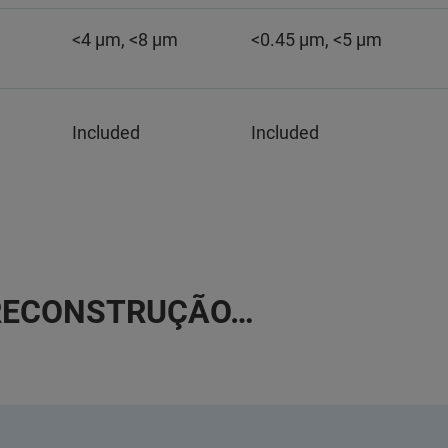
<4 µm, <8 µm
<0.45 µm, <5 µm
Included
Included
, RECONSTRUÇÃO…