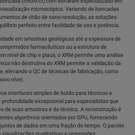
orizada (micro-ct) com software especializado em
visualização microscópica. Variando de bancadas
rumentos de chão de nano-resolução, as soluções
líbrio perfeito entre facilidade de uso e potência.
idade em amostras geológicas até a espessura de
comprimidos farmacêuticos ou a estrutura de
 em nível de chip e placa, o XRM permite uma análise
ureza não destrutiva do XRM permite a validação da
e, elevando o QC de técnicas de fabricação, como
ovo nível.
ece interfaces simples de botão para técnicos e
e profundidade excepcional para especialistas que
es de suas amostras e da técnica. A reconstrução é
entes algoritmos orientados por GPU, fornecendo
njuntos de dados em uma fração do tempo. O pacote
e visualizações qualitativas e regressões