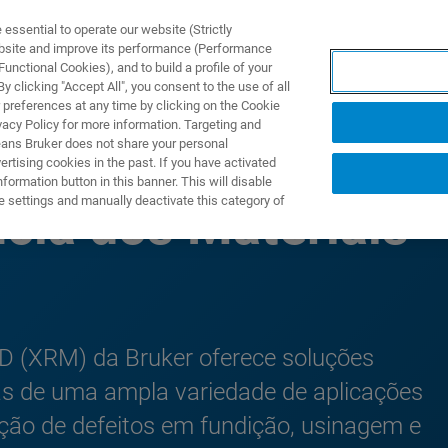
ssential to operate our website (Strictly
ebsite and improve its performance (Performance
unctional Cookies), and to build a profile of your
UTOS & SOLUÇÕES
APLICAÇÕES
SERVIÇOS
NOTÍ
 clicking "Accept All", you consent to the use of all
 preferences at any time by clicking on the Cookie
vacy Policy for more information. Targeting and
eans Bruker does not share your personal
rtising cookies in the past. If you have activated
ormation button in this banner. This will disable
e settings and manually deactivate this category of
cia dos Materiais
 3D (XRM) da Bruker oferece soluções
as de uma ampla variedade de aplicações
tecção de defeitos em fundição, usinagem e