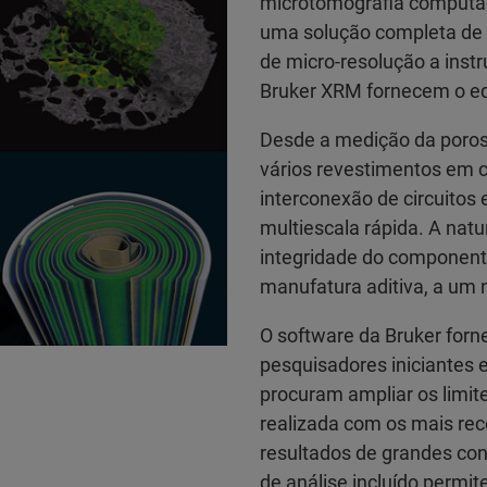
microtomografia computad
uma solução completa de 
de micro-resolução a inst
Bruker XRM fornecem o equi
Desde a medição da poros
vários revestimentos em 
interconexão de circuitos
multiescala rápida. A nat
integridade do component
manufatura aditiva, a um n
O software da Bruker forn
pesquisadores iniciantes 
procuram ampliar os limit
realizada com os mais rec
resultados de grandes co
de análise incluído permit