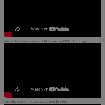
Coating thickness analysis of DLC layers by FT-IR microscopy.
Quantification in microscopic samples by FT-IR.