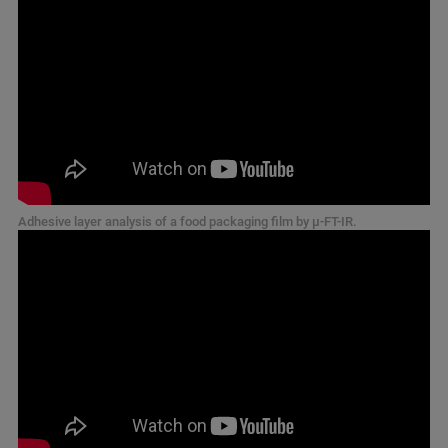
Adhesive layer analysis of a food packaging film by µ-FT-IR.