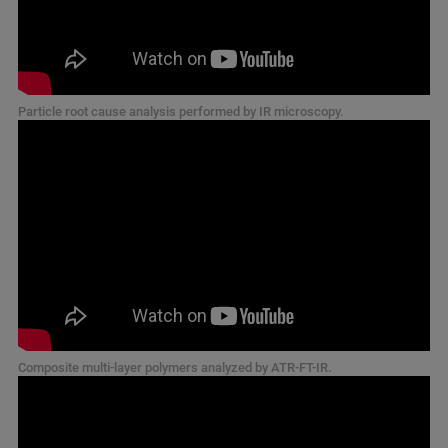
Particle root cause analysis performed by IR microscopy.
Composite multi-layer polymers analyzed by ATR-FT-IR.