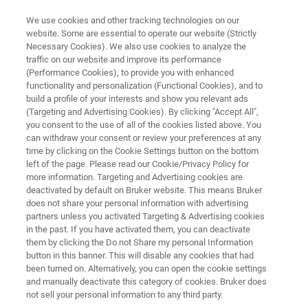
We use cookies and other tracking technologies on our
website. Some are essential to operate our website (Strictly
Necessary Cookies). We also use cookies to analyze the
traffic on our website and improve its performance
MICROSCÓPIO FT-IR
(Performance Cookies), to provide you with enhanced
LUMOS II
functionality and personalization (Functional Cookies), and to
build a profile of your interests and show you relevant ads
(Targeting and Advertising Cookies). By clicking "Accept All",
you consent to the use of all of the cookies listed above. You
O LUMOS II é um microscópio FTIR autónomo
can withdraw your consent or review your preferences at any
que se destaca na análise de falhas, pesquisa
time by clicking on the Cookie Settings button on the bottom
left of the page. Please read our Cookie/Privacy Policy for
de materiais e análise de partículas. É
more information. Targeting and Advertising cookies are
compacto, preciso e apresenta imagens
deactivated by default on Bruker website. This means Bruker
does not share your personal information with advertising
químicas ultrarrápidas pela tecnologia FPA.
partners unless you activated Targeting & Advertising cookies
in the past. If you have activated them, you can deactivate
them by clicking the Do not Share my personal Information
button in this banner. This will disable any cookies that had
been turned on. Alternatively, you can open the cookie settings
and manually deactivate this category of cookies. Bruker does
not sell your personal information to any third party.