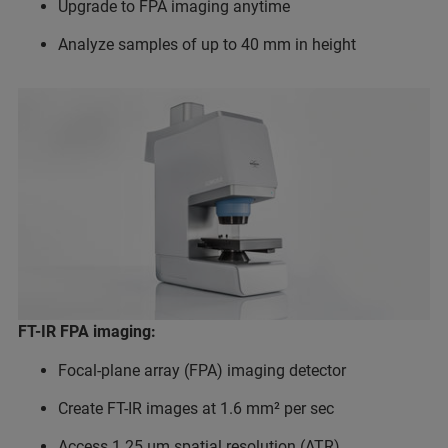
Upgrade to FPA imaging anytime
Analyze samples of up to 40 mm in height
FT-IR FPA imaging:
Focal-plane array (FPA) imaging detector
Create FT-IR images at 1.6 mm² per sec
Access 1.25 µm spatial resolution (ATR)