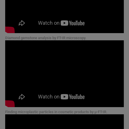
Diamond gemstone analysis by FT-IR microscopy.
Finding microplastic particles in cosmetic products by µ-FT-IR.