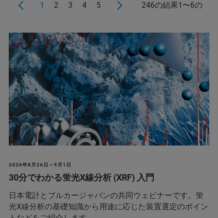
1
2
3
4
5
246の結果1〜6の
2026年8月26日～9月1日
30分でわかる蛍光X線分析 (XRF) 入門
日本電計とブルカージャパンの共同ウェビナーです。蛍
光X線分析の基礎知識から用途に応じた装置選定のポイン
トなどをご紹介します。