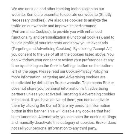
We use cookies and other tracking technologies on our
website. Some are essential to operate our website (Strictly
Necessary Cookies). We also use cookies to analyze the
traffic on our website and improve its performance
新しいことを学ぶなら今がチャ
(Performance Cookies), to provide you with enhanced
functionality and personalization (Functional Cookies), and to
ンス
build a profile of your interests and show you relevant ads
(Targeting and Advertising Cookies). By clicking "Accept All",
you consent to the use of all of the cookies listed above. You
can withdraw your consent or review your preferences at any
time by clicking on the Cookie Settings button on the bottom
left of the page. Please read our Cookie/Privacy Policy for
more information. Targeting and Advertising cookies are
deactivated by default on Bruker website. This means Bruker
does not share your personal information with advertising
partners unless you activated Targeting & Advertising cookies
in the past. If you have activated them, you can deactivate
them by clicking the Do not Share my personal Information
button in this banner. This will disable any cookies that had
been turned on. Alternatively, you can open the cookie settings
and manually deactivate this category of cookies. Bruker does
not sell your personal information to any third party.