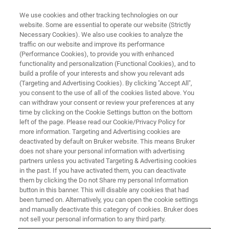
We use cookies and other tracking technologies on our
website. Some are essential to operate our website (Strictly
Necessary Cookies). We also use cookies to analyze the
traffic on our website and improve its performance
NUCLEAR MAGNETIC RESONANCE (NMR) WEBINAR
(Performance Cookies), to provide you with enhanced
InsightMR，-Xpress，-Cell:
functionality and personalization (Functional Cookies), and to
NMR在线监控反应和活细胞的解
build a profile of your interests and show you relevant ads
(Targeting and Advertising Cookies). By clicking "Accept All",
决方案
you consent to the use of all of the cookies listed above. You
can withdraw your consent or review your preferences at any
time by clicking on the Cookie Settings button on the bottom
left of the page. Please read our Cookie/Privacy Policy for
NMR以其特有的定性和定量优势正成为一个日
more information. Targeting and Advertising cookies are
deactivated by default on Bruker website. This means Bruker
益重要的化学反应监测工具，工业和学术科研
does not share your personal information with advertising
人员可以通过NMR谱图所提供的信息增加对反
partners unless you activated Targeting & Advertising cookies
in the past. If you have activated them, you can deactivate
应机制的理解并提出优化反应过程的解决方
them by clicking the Do not Share my personal Information
案。
button in this banner. This will disable any cookies that had
been turned on. Alternatively, you can open the cookie settings
and manually deactivate this category of cookies. Bruker does
not sell your personal information to any third party.