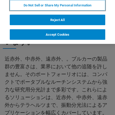
Do Not Sell or Share My Personal Information
Reject All
ブルカー・オプティクス
私たちは振動分光法を熟知して
Accept Cookies
います。
近赤外、中赤外、遠赤外、。ブルカーの製品
群の豊富さは、業界において他の追随を許し
ません。そのポートフォーリオには、コンパ
クトでポータブルなルーチンシステムから強
力な研究用分光計まで多彩です。これらによ
るソリューションは、近赤外、中赤外、遠赤
外からテラヘルツまで、振動分光法によるア
プリケーションを幅広くカバーしています。