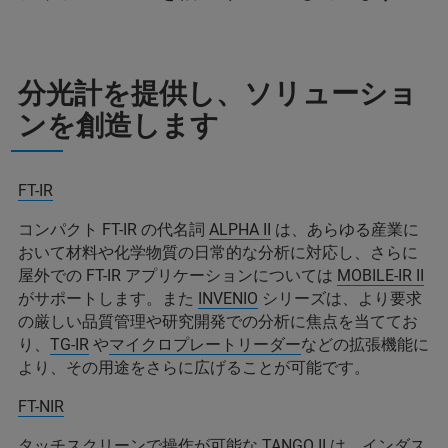
分光計を提供し、ソリューショ
ンを創造します
FT-IR
コンパクト FT-IR の代名詞
ALPHA II
は、あらゆる産業に
おいて材料や化学物質の日常的な分析に対応し、さらに
屋外での FT-IR アプリケーションについては
MOBILE-IR II
がサポートします。また
INVENIO
シリーズは、より要求
の厳しい品質管理や研究開発での分析に焦点を当ててお
り、
TG-IR
や
マイクロプレートリーダー
などの拡張機能に
より、その用途をさらに広げることが可能です。
FT-NIR
タッチスクリーンで操作が可能な
TANGO
II は、インダス