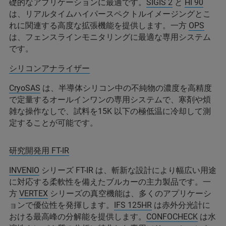
礎的なアプリケーションに最適です。
SIGIS 2
と
HI 90
は、リアルタイムハイパースペクトルイメージングとこ
れに関連する高度な拡張機能を提供します。一方
OPS
は、フェンスラインモニタリングに最適な専用システム
です。
シリコンアナライザー
CryoSAS
は、半導体シリコン中の不純物の濃度を高精度
で定量するオールインワンの専用システムで、寒剤や煩
雑な操作なしで、試料を15K 以下の極低温に冷却して測
定することが可能です。
研究開発用 FT-IR
INVENIO
シリーズ FT-IR は、斬新な設計により幅広い用途
に対応する柔軟性を備えたブルカーの主力製品です。一
方
VERTEX
シリーズの真空機能は、多くのアプリケーシ
ョンで優位性を発揮します。
IFS 125HR
は赤外分光計に
おける最高峰の分解能を提供します。
CONFOCHECK
は水