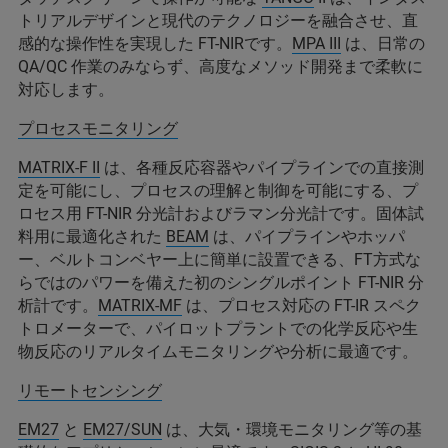
トリアルデザインと現代のテクノロジーを融合させ、直
感的な操作性を実現した FT-NIRです。
MPA III
は、日常の
QA/QC 作業のみならず、高度なメソッド開発まで柔軟に
対応します。
プロセスモニタリング
MATRIX-F II
は、各種反応容器やパイプラインでの直接測
定を可能にし、プロセスの理解と制御を可能にする、プ
ロセス用 FT-NIR 分光計およびラマン分光計です。固体試
料用に最適化された
BEAM
は、パイプラインやホッパ
ー、ベルトコンベヤー上に簡単に設置できる、FT方式な
らではのパワーを備えた初のシングルポイント FT-NIR 分
析計です。
MATRIX-MF
は、プロセス対応の FT-IR スペク
トロメーターで、パイロットプラントでの化学反応や生
物反応のリアルタイムモニタリングや分析に最適です。
リモートセンシング
EM27
と
EM27/SUN
は、大気・環境モニタリング等の基