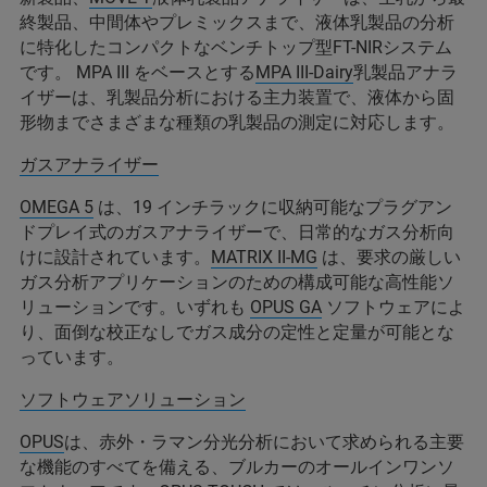
終製品、中間体やプレミックスまで、液体乳製品の分析
に特化したコンパクトなベンチトップ型FT-NIRシステム
です。 MPA III をベースとする
MPA III-Dairy
乳製品アナラ
イザーは、乳製品分析における主力装置で、液体から固
形物までさまざまな種類の乳製品の測定に対応します。
ガスアナライザー
OMEGA 5
は、19 インチラックに収納可能なプラグアン
ドプレイ式のガスアナライザーで、日常的なガス分析向
けに設計されています。
MATRIX II-MG
は、要求の厳しい
ガス分析アプリケーションのための構成可能な高性能ソ
リューションです。いずれも
OPUS GA
ソフトウェアによ
り、面倒な校正なしでガス成分の定性と定量が可能とな
っています。
ソフトウェアソリューション
OPUS
は、赤外・ラマン分光分析において求められる主要
な機能のすべてを備える、ブルカーのオールインワンソ