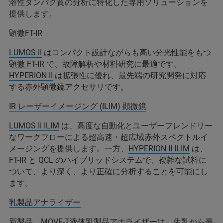
溶性タンパク質の分析に特化した専用ソリューションを
提供します。
顕微FT-IR
LUMOS II
はコンパクト設計ながらも高い分光性能をもつ
顕微 FT-IR
で、故障解析や材料研究に最適です。
HYPERION II
は拡張性に優れ、最先端の研究開発に対応
する赤外顕微鏡アクセサリです。
IR レーザーイメージング (ILIM) 顕微鏡
LUMOS II ILIM
は、高度な自動化とユーザーフレンドリー
なワークフローによる超高速・超広域赤外スペクトルイ
メージングを提供します。一方、
HYPERION II ILIM
は、
FT-IR と QCL のハイブリッドシステムで、複雑な試料に
ついて、より深く、より正確に分析することを可能にし
ます。
乳製品アナライザー
新製品、
MOVE-T
液体乳製品アナライザーは、生乳から最