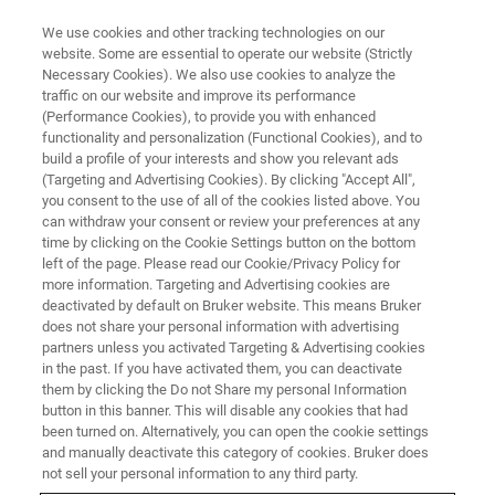
We use cookies and other tracking technologies on our
website. Some are essential to operate our website (Strictly
Necessary Cookies). We also use cookies to analyze the
traffic on our website and improve its performance
ブルカー・オプティクス
(Performance Cookies), to provide you with enhanced
赤外および近赤外分光
functionality and personalization (Functional Cookies), and to
build a profile of your interests and show you relevant ads
(Targeting and Advertising Cookies). By clicking "Accept All",
you consent to the use of all of the cookies listed above. You
赤外および近赤外分光法に基づく高度な研究
can withdraw your consent or review your preferences at any
とQA/QCソリューション。
time by clicking on the Cookie Settings button on the bottom
left of the page. Please read our Cookie/Privacy Policy for
more information. Targeting and Advertising cookies are
deactivated by default on Bruker website. This means Bruker
ラマン分光計
does not share your personal information with advertising
partners unless you activated Targeting & Advertising cookies
in the past. If you have activated them, you can deactivate
BRUKER STORE
them by clicking the Do not Share my personal Information
button in this banner. This will disable any cookies that had
been turned on. Alternatively, you can open the cookie settings
and manually deactivate this category of cookies. Bruker does
not sell your personal information to any third party.